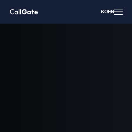
KO
EN