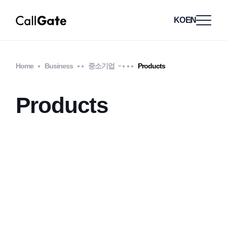
KO
EN
Home
Business
중소기업
Products
Products